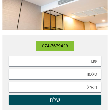
074-7679428
שלח