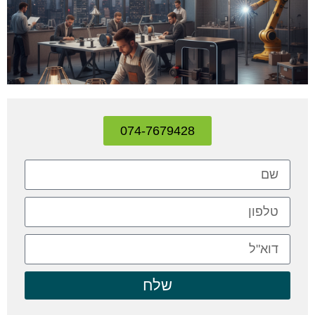
074-7679428
שלח