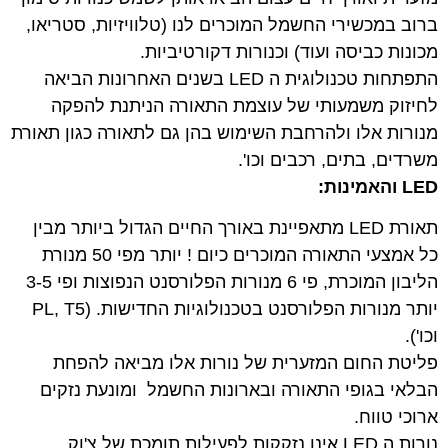
ברוב במכשירי החשמל המוכרים לנו (טלוויזיות, סטריאו,
מכונות כביסה ועוד) וכנורות דקורטיביות.
התפתחות טכנולוגית ה LED בשנים האחרונות הביאה
לחיזוק משמעותי של עוצמת התאורה הניתנת להפקה
מנורות אלו ולהרחבת השימוש בהן גם לתאורה כגון תאורת
משרדים, בתים, רכבים וכו'.
LED
והאמינות
:
תאורת LED מתאפיינת באורך החיים הגדול ביותר מבין
כל אמצעי התאורה המוכרים כיום ! יותר מפי 50 מנורת
הליבון המוכרת, פי 6 מנורות הפלורסנט הנפוצות ופי 3-5
יותר מנורות הפלורסנט בטכנולוגיות החדישות. (PL, T5
וכו').
פליטת החום המזערית של נורות אלו מביאה להפחת
הבלאי בגופי התאורה ובארונות החשמל ומונעת נזקים
ארוכי טווח.
נורות ה LED אינן נזקקות לפעילות תומכת של צ'וק