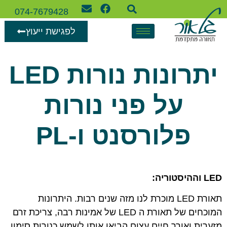
074-7679428
לפגישת ייעוץ
יתרונות נורות LED
על פני נורות
פלורסנט ו-PL
LED
וההיסטוריה
:
תאורת LED מוכרת לנו מזה שנים רבות. היתרונות
המוכחים של תאורת ה LED של אמינות רבה, צריכת זרם
מזערית ואורך חיים עצום הביאו אותן לשמש כנורות סימון