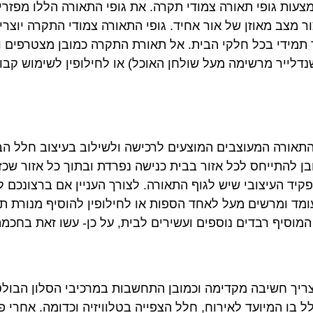
עות גופי תאורה צמודי תקרה. את גופי התאורה הללו מפזרי
ר מצב מאוזן של אור אחיד. גופי התאורה צמודי התקרה יוצר
תמידי בכל חלקי הבית. אל תאורת התקרה כמובן מצטרפים 
שנדלייר מרשימה מעל שולחן האוכל) או לחילופין לשימוש קבו
 התאורה המעוצבים המוצעים לרכישה ולשילוב בעיצוב חלל ה
ובן להתייחס לכל אזור בבית כנישה נפרדת ובתוך כל אזור שכ
קיד העיצובי שיש לגוף התאורה. לצורך העניין אם ברצונכם ל
עומד ומרשים מעל לאחד הספות או לחילופין להוסיף מנורת 
המוסיף רבדים נוספים ועשירים לבית, על כן- עשו זאת בחכמה
צריך חשיבה מקדימה וכמובן התחשבות במרכיבי הסלון הבול
 בו המיועד לאירוח, חלל הצפייה בטלוויזיה וכדומה. אחרי פ