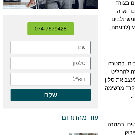
ם בצורה
ים הארה
ומשתלבים
ע (לדוגמה,
074-7679428
בית. במטרה
זה להחליט
עצב את סלון
תקרה מרשימה
שלח
.
עוד מהתחום
טים. במטרה
ירוק