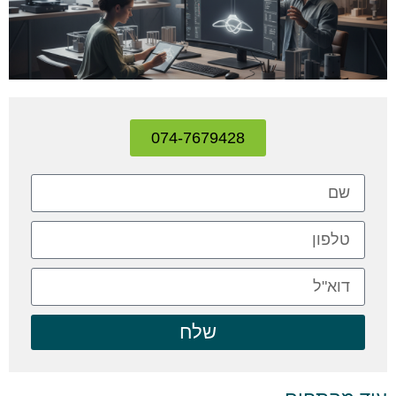
074-7679428
שלח