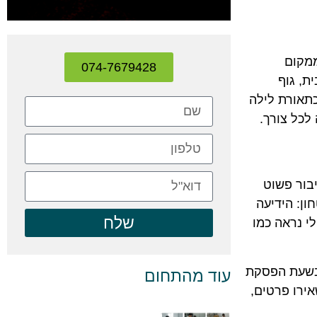
ממקום
074-7679428
ת, גוף
כתאורת לילה
לכל צורך.
בור פשוט
ן: הידיעה
שלח
י נראה כמו
 בשעת הפסקת
עוד מהתחום
אירו פרטים,