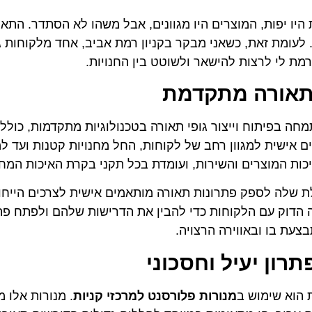
 היו יפות, המוצרים היו מגוונים, אבל משהו לא הסתדר. התאו
 לעומת זאת, כשאני מבקר בקניון רמת אביב, אחד מלקוחות ג
ת לי לרצות להישאר ולשוטט בין החנויות.
לתאורה מתקדמת
 אור מפעלי תאורה בע"מ, שנוסדה בשנת 1983, מתמחה בפיתוח וייצור גופי תאורה בטכנולוגיות מתקדמו
 אישית למגוון רחב של לקוחות, החל מחנויות קטנות ועד ל
יכות המוצרים והשירות, ועומדת בכל תקני בקרת האיכות המחמ
לת שלה לספק פתרונות תאורה מותאמים אישית לצרכים הייחו
הדוק עם הלקוחות כדי להבין את הדרישות שלהם ולפתח פת
עת בו ובאווירה הרצויה.
רון יעיל וחסכוני
 הוא שימוש ב
מנורות פלורסנט למרכזי קניות
. מנורות אלו מ