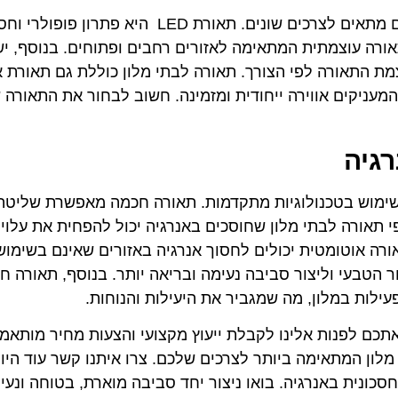
קיימים סוגים רבים של גופי תאורה לבתי מלון, וכל אחד מהם מתאים לצרכים שונים. תא
רה עוצמתית המתאימה לאזורים רחבים ופתוחים. בנוסף, ישנ
ת התאורה לפי הצורך. תאורה לבתי מלון כוללת גם תאורת או
המעניקים אווירה ייחודית ומזמינה. חשוב לבחור את התאורה
רגיה
 ושימוש בטכנולוגיות מתקדמות. תאורה חכמה מאפשרת שליטה
 תאורה לבתי מלון שחוסכים באנרגיה יכול להפחית את עלוי
רה אוטומטית יכולים לחסוך אנרגיה באזורים שאינם בשימוש 
ר הטבעי וליצור סביבה נעימה ובריאה יותר. בנוסף, תאורה ח
לות במלון, מה שמגביר את היעילות והנוחות.
תכם לפנות אלינו לקבלת ייעוץ מקצועי והצעות מחיר מותאמו
לון המתאימה ביותר לצרכים שלכם. צרו איתנו קשר עוד היום 
ונית באנרגיה. בואו ניצור יחד סביבה מוארת, בטוחה ונעי