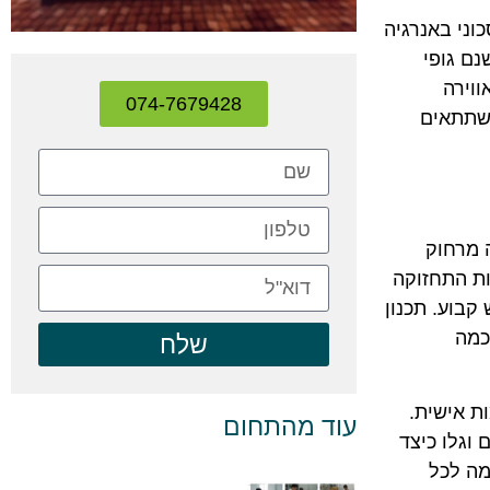
ורת LED היא פתרון פופולרי וחסכוני באנרגיה
ם גופי
וירה
074-7679428
 שתתאים
 מרחוק
ות התחזוקה
קבוע. תכנון
כמה
שלח
ת אישית.
עוד מהתחום
וגלו כיצד
מה לכל