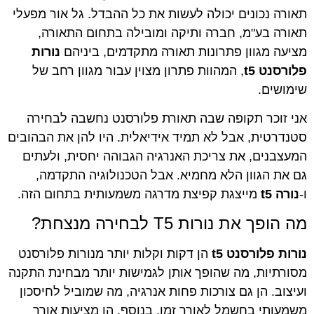
תאורה נכונים יכולה לעשות את כל ההבדל. גל אור מפעלי
תאורה בע"מ, חברה ותיקה ומובילה בתחום התאורה,
מציעה מגוון פתרונות תאורה מתקדמים, ביניהם
נורות
פלורסנט t5
, המהוות פתרון מצוין עבור מגוון רחב של
שימושים.
אני זוכר תקופה שבה תאורת פלורסנט נחשבה לבחירה
סטנדרטית, אבל לא תמיד אידיאלית. היו להן את הבהובים
המעצבנים, את צריכת האנרגיה הגבוהה יחסית, ולעתים
גם את הגוון הלא מחמיא. אבל הטכנולוגיה התקדמה,
ו-
נורה t5
מייצגת קפיצת מדרגה משמעותית בתחום הזה.
מה הופך את נורות T5 לבחירה מנצחת?
נורות פלורסנט t5
הן דקות וקלות יותר מנורות פלורסנט
מסורתיות, מה שהופך אותן לגמישות יותר מבחינת התקנה
ועיצוב. הן גם צורכות פחות אנרגיה, מה שמוביל לחיסכון
משמעותי בחשמל לאורך זמן. בנוסף, הן מציעות אורך