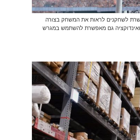
מאפשרת לשחקנים לראות את המשחק בצורה
רה ובטוחה, מפחיתה את הסיכון לפציעות ומשפרת את חוויית הצופים במשחק. תאורה איכותית כמו LED ואינדוקציה גם מאפשרת להשתמש במגרש