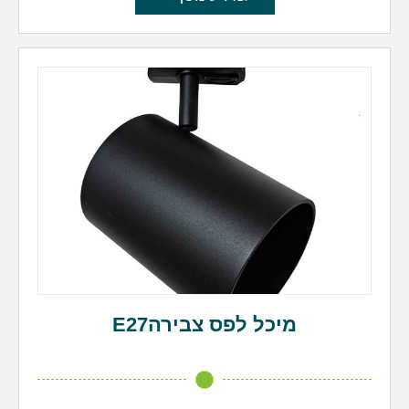
מיכל לפס צבירהE27