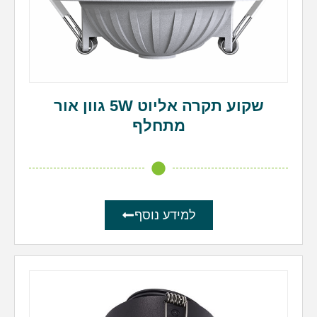
שקוע תקרה אליוט 5W גוון אור
מתחלף
למידע נוסף