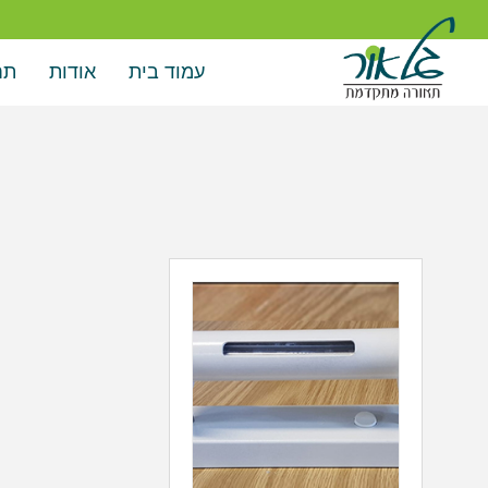
עמוד בית
אודות
תח