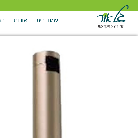
עמוד בית
אודות
תח