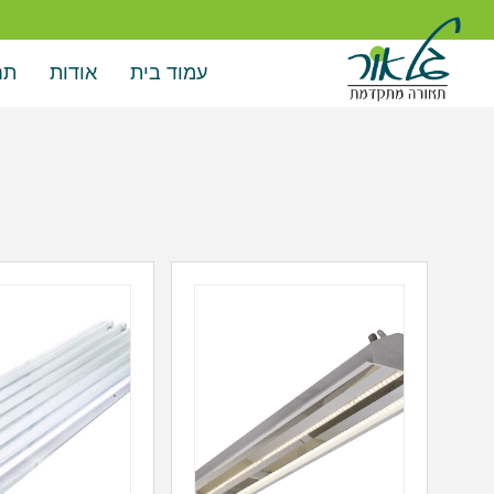
עמוד בית
אודות
תח