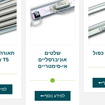
שלטים
תאורה 
אוניברסליים
y T5
אי-סימטריים
ף
למיד
למידע נוסף