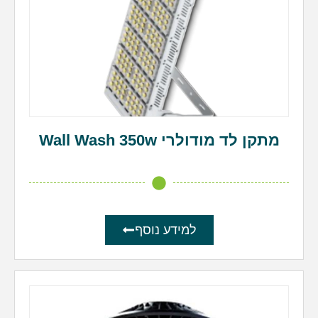
מתקן לד מודולרי Wall Wash 350w
למידע נוסף